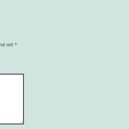
ind mit
*